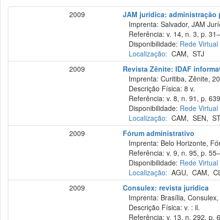
2009
JAM jurídica: administração p
Imprenta: Salvador, JAM Juríd
Referência: v. 14, n. 3, p. 31
Disponibilidade:
Rede Virtual
Localização:
CAM
,
STJ
2009
Revista Zênite: IDAF informat
Imprenta: Curitiba, Zênite, 2
Descrição Física: 8 v.
Referência: v. 8, n. 91, p. 639
Disponibilidade:
Rede Virtual
Localização:
CAM
,
SEN
,
S
2009
Fórum administrativo
Imprenta: Belo Horizonte, Fó
Referência: v. 9, n. 95, p. 55–
Disponibilidade:
Rede Virtual
Localização:
AGU
,
CAM
,
C
2009
Consulex: revista jurídica
Imprenta: Brasília, Consulex,
Descrição Física: v. : il.
Referência: v. 13, n. 292, p. 