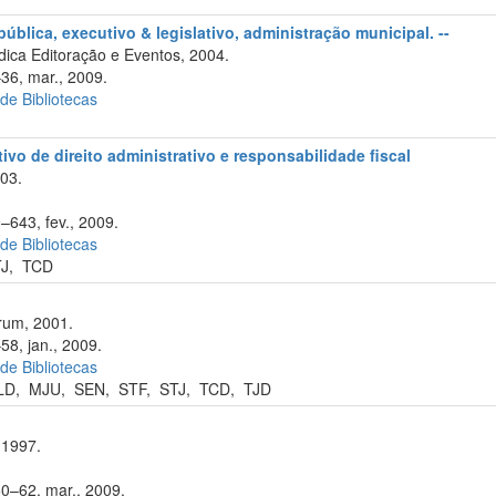
ública, executivo & legislativo, administração municipal. --
ica Editoração e Eventos, 2004.
–36, mar., 2009.
 de Bibliotecas
ivo de direito administrativo e responsabilidade fiscal
003.
–643, fev., 2009.
 de Bibliotecas
TJ
,
TCD
rum, 2001.
58, jan., 2009.
 de Bibliotecas
LD
,
MJU
,
SEN
,
STF
,
STJ
,
TCD
,
TJD
 1997.
60–62, mar., 2009.