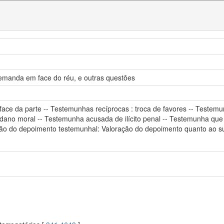
manda em face do réu, e outras questões
e da parte -- Testemunhas recíprocas : troca de favores -- Testemu
 dano moral -- Testemunha acusada de ilícito penal -- Testemunha que 
ão do depoimento testemunhal: Valoração do depoimento quanto ao su