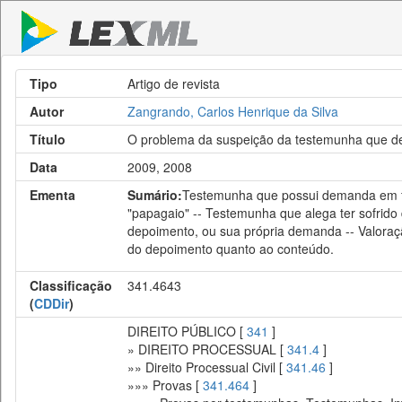
Tipo
Artigo de revista
Autor
Zangrando, Carlos Henrique da Silva
Título
O problema da suspeição da testemunha que de
Data
2009, 2008
Ementa
Sumário:
Testemunha que possui demanda em fac
"papagaio" -- Testemunha que alega ter sofrido
depoimento, ou sua própria demanda -- Valoraç
do depoimento quanto ao conteúdo.
Classificação
341.4643
(
CDDir
)
DIREITO PÚBLICO [
341
]
» DIREITO PROCESSUAL [
341.4
]
»» Direito Processual Civil [
341.46
]
»»» Provas [
341.464
]