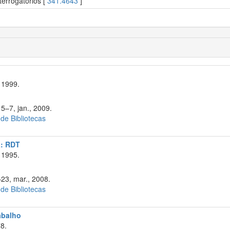
errogatórios [
341.4643
]
 1999.
5–7, jan., 2009.
 de Bibliotecas
a: RDT
 1995.
–23, mar., 2008.
 de Bibliotecas
rabalho
8.