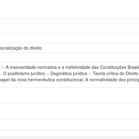
ionalização do direito
l -- A insinceridade normativa e a inefetividade das Constituições Bras
-- O positivismo jurídico -- Dogmática jurídica -- Teoria crítica do Dire
papel da nova hermenêutica constitucional: A normatividade dos princí