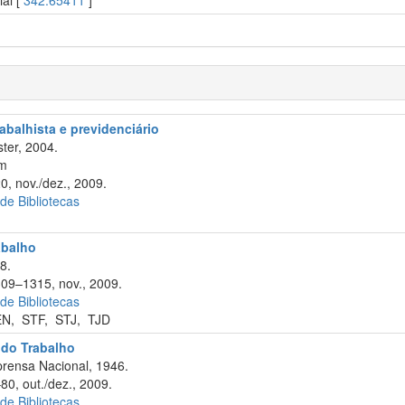
ial [
342.65411
]
rabalhista e previdenciário
ter, 2004.
cm
0, nov./dez., 2009.
 de Bibliotecas
abalho
8.
309–1315, nov., 2009.
 de Bibliotecas
EN
,
STF
,
STJ
,
TJD
 do Trabalho
rensa Nacional, 1946.
80, out./dez., 2009.
 de Bibliotecas