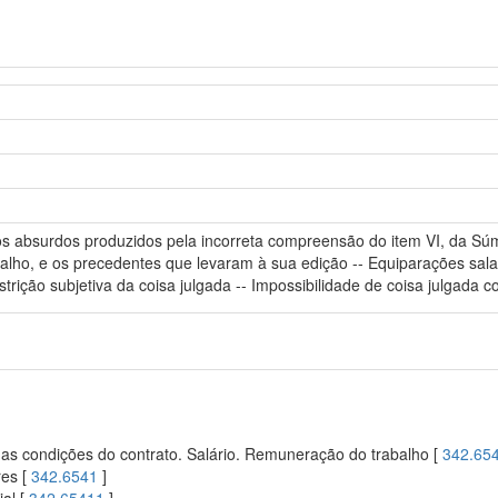
dos absurdos produzidos pela incorreta compreensão do item VI, da Súmu
alho, e os precedentes que levaram à sua edição -- Equiparações salari
estrição subjetiva da coisa julgada -- Impossibilidade de coisa julgada
s condições do contrato. Salário. Remuneração do trabalho [
342.65
res [
342.6541
]