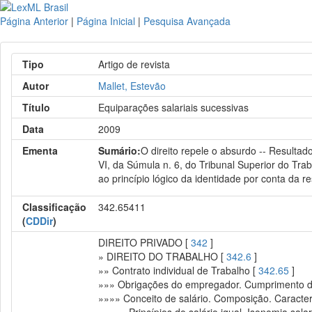
Página Anterior
|
Página Inicial
|
Pesquisa Avançada
Tipo
Artigo de revista
Autor
Mallet, Estevão
Título
Equiparações salariais sucessivas
Data
2009
Ementa
Sumário:
O direito repele o absurdo -- Resulta
VI, da Súmula n. 6, do Tribunal Superior do Trab
ao princípio lógico da identidade por conta da r
Classificação
342.65411
(
CDDir
)
DIREITO PRIVADO [
342
]
» DIREITO DO TRABALHO [
342.6
]
»» Contrato individual de Trabalho [
342.65
]
»»» Obrigações do empregador. Cumprimento da
»»»» Conceito de salário. Composição. Caracte