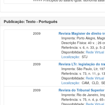
»»»»» Princípios do salário igual. Isonomia salar
Publicação: Texto - Português
2009
Revista Magister de direito t
Imprenta: Porto Alegre, Magis
Descrição Física: 40 v. ; 26 
Referência: v. 6, n. 33, p. 5–2
Disponibilidade:
Rede Virtual
Localização:
STJ
2009
Revista LTr: legislação do tr
Imprenta: São Paulo, Ltr, 197
Referência: v. 73, n. 11, p. 1
Disponibilidade:
Rede Virtual
Localização:
CAM
,
CLD
,
S
2009
Revista do Tribunal Superior
Imprenta: Rio de Janeiro, Imp
Referência: v. 75, n. 4, p. 65–
Disponibilidade:
Rede Virtual