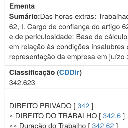
Ementa
Das horas extras: Trabalhad
Sumário:
62, I. Cargo de confiança do artigo 62
e de periculosidade: Base de cálculo
em relação às condições insalubres o
representação da empresa em juízo :
Classificação (
CDDir
)
342.623
DIREITO PRIVADO [
342
]
» DIREITO DO TRABALHO [
342.6
]
»» Duração do Trabalho [
342.62
]