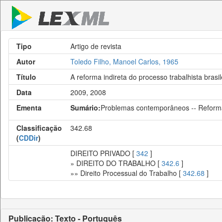
Tipo
Artigo de revista
Autor
Toledo Filho, Manoel Carlos, 1965
Título
A reforma indireta do processo trabalhista brasil
Data
2009, 2008
Ementa
Sumário:
Problemas contemporâneos -- Reformas t
Classificação
342.68
(
CDDir
)
DIREITO PRIVADO [
342
]
» DIREITO DO TRABALHO [
342.6
]
»» Direito Processual do Trabalho [
342.68
]
Publicação: Texto - Português