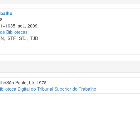
abalho
8.
31–1035, set., 2009.
 de Bibliotecas
EN
,
STF
,
STJ
,
TJD
alhoSão Paulo, Ltr, 1978.
iblioteca Digital do Tribunal Superior do Trabalho