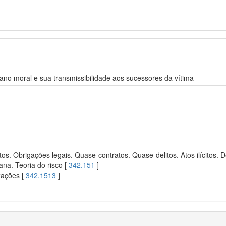
 dano moral e sua transmissibilidade aos sucessores da vítima
s. Obrigações legais. Quase-contratos. Quase-delitos. Atos ilícitos. De
ana. Teoria do risco [
342.151
]
zações [
342.1513
]