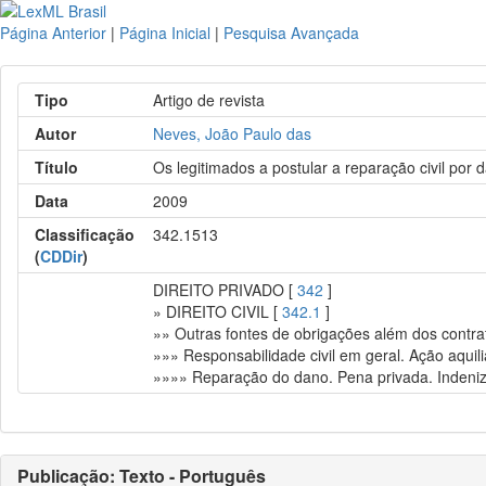
Página Anterior
|
Página Inicial
|
Pesquisa Avançada
Tipo
Artigo de revista
Autor
Neves, João Paulo das
Título
Os legitimados a postular a reparação civil por
Data
2009
Classificação
342.1513
(
CDDir
)
DIREITO PRIVADO [
342
]
» DIREITO CIVIL [
342.1
]
»» Outras fontes de obrigações além dos contrato
»»» Responsabilidade civil em geral. Ação aquili
»»»» Reparação do dano. Pena privada. Indeni
Publicação: Texto - Português