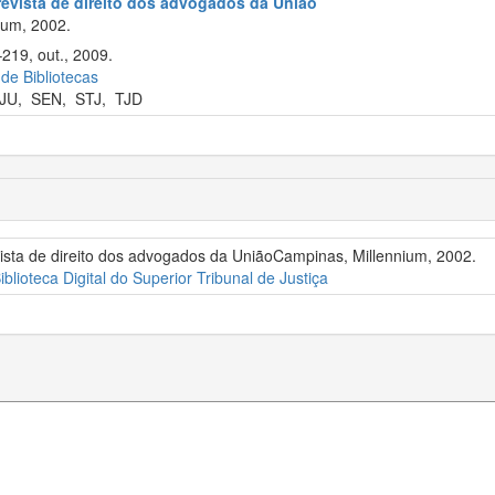
revista de direito dos advogados da União
ium, 2002.
–219, out., 2009.
 de Bibliotecas
JU
,
SEN
,
STJ
,
TJD
vista de direito dos advogados da UniãoCampinas, Millennium, 2002.
iblioteca Digital do Superior Tribunal de Justiça