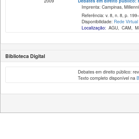
2009
Debates em direito público: 
Imprenta: Campinas, Millenn
Referência: v. 8, n. 8, p. 199
Disponibilidade:
Rede Virtual
Localização:
AGU
,
CAM
,
M
Biblioteca Digital
Debates em direito público: re
Texto completo disponível na
B