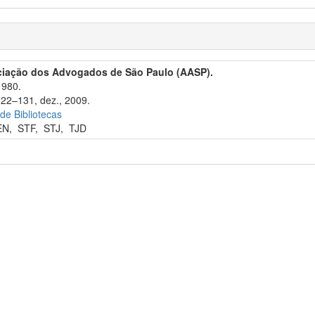
ciação dos Advogados de São Paulo (AASP).
1980.
122–131, dez., 2009.
 de Bibliotecas
EN
,
STF
,
STJ
,
TJD