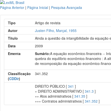
Página Anterior
|
Página Inicial
|
Pesquisa Avançada
Tipo
Artigo de revista
Autor
Justen Filho, Marçal, 1955
Título
Ainda a questão da intangibilidade da equação e
Data
2009
Ementa
Sumário:
A equação econômico-financeira -- Inta
quebra do equilíbrio econômico-financeiro : A alt
de recomposição da equação econômico-financeir
Classificação
341.352
(
CDDir
)
DIREITO PÚBLICO [
341
]
» DIREITO ADMINISTRATIVO [
341.3
]
»» Atos administrativos [
341.35
]
»»» Contratos administrativos [
341.352
]