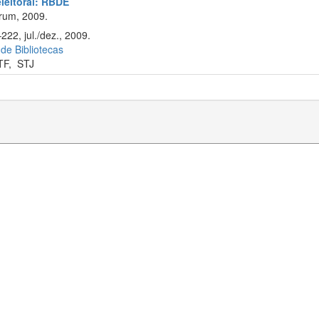
eleitoral: RBDE
rum, 2009.
222, jul./dez., 2009.
 de Bibliotecas
TF
,
STJ