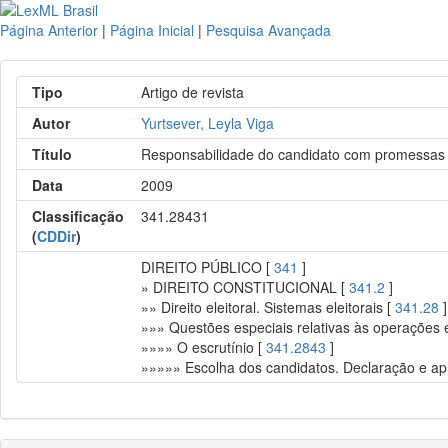
Página Anterior
|
Página Inicial
|
Pesquisa Avançada
Tipo
Artigo de revista
Autor
Yurtsever, Leyla Viga
Título
Responsabilidade do candidato com promessa
Data
2009
Classificação
341.28431
(
CDDir
)
DIREITO PÚBLICO [
341
]
» DIREITO CONSTITUCIONAL [
341.2
]
»» Direito eleitoral. Sistemas eleitorais [
341.28
]
»»» Questões especiais relativas às operações e
»»»» O escrutínio [
341.2843
]
»»»»» Escolha dos candidatos. Declaração e ap