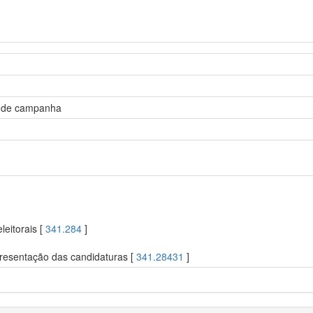
s de campanha
leitorais [
341.284
]
resentação das candidaturas [
341.28431
]