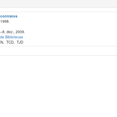
e contratos
 1998.
4–8, dez., 2009.
 de Bibliotecas
EN
,
TCD
,
TJD