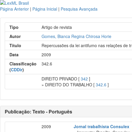
Página Anterior
|
Página Inicial
|
Pesquisa Avançada
Tipo
Artigo de revista
Autor
Gomes, Bianca Regina Chirosa Horie
Título
Repercussões da lei antifumo nas relações de t
Data
2009
Classificação
342.6
(
CDDir
)
DIREITO PRIVADO [
342
]
» DIREITO DO TRABALHO [
342.6
]
Publicação: Texto - Português
2009
Jornal trabalhista Consulex