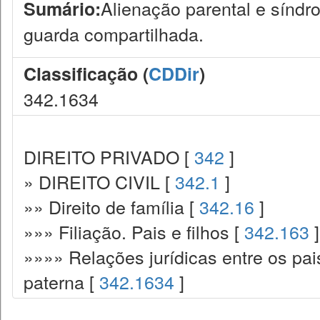
Alienação parental e síndr
Sumário:
guarda compartilhada.
Classificação (
CDDir
)
342.1634
DIREITO PRIVADO [
342
]
» DIREITO CIVIL [
342.1
]
»» Direito de família [
342.16
]
»»» Filiação. Pais e filhos [
342.163
]
»»»» Relações jurídicas entre os pai
paterna [
342.1634
]