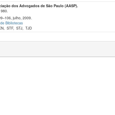
ciação dos Advogados de São Paulo (AASP).
1980.
99–106, julho, 2009.
 de Bibliotecas
EN
,
STF
,
STJ
,
TJD