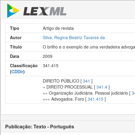
Tipo
Artigo de revista
Autor
Silva, Regina Beatriz Tavares da
Título
O brilho e o exemplo de uma verdadeira advoga
Data
2009
Classificação
341.415
(
CDDir
)
DIREITO PÚBLICO [
341
]
» DIREITO PROCESSUAL [
341.4
]
»» Organização Judiciária. Pessoal judiciário [
3
»»» Advogados. Foro [
341.415
]
Publicação: Texto - Português