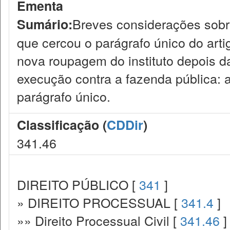
Ementa
Breves considerações sobre
Sumário:
que cercou o parágrafo único do arti
nova roupagem do instituto depois das
execução contra a fazenda pública: 
parágrafo único.
Classificação (
CDDir
)
341.46
DIREITO PÚBLICO [
341
]
» DIREITO PROCESSUAL [
341.4
]
»» Direito Processual Civil [
341.46
]