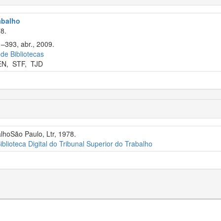
rabalho
8.
1–393, abr., 2009.
 de Bibliotecas
EN
,
STF
,
TJD
alhoSão Paulo, Ltr, 1978.
iblioteca Digital do Tribunal Superior do Trabalho