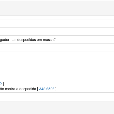
pregador nas despedidas em massa?
2
]
ção contra a despedida [
342.6526
]