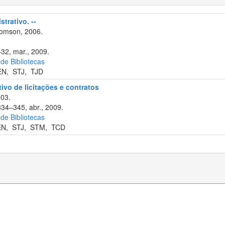
trativo. --
omson, 2006.
–32, mar., 2009.
 de Bibliotecas
EN
,
STJ
,
TJD
tivo de licitações e contratos
003.
334–345, abr., 2009.
 de Bibliotecas
EN
,
STJ
,
STM
,
TCD