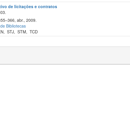
tivo de licitações e contratos
003.
355–366, abr., 2009.
 de Bibliotecas
EN
,
STJ
,
STM
,
TCD