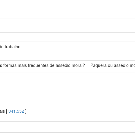
do trabalho
s formas mais frequentes de assédio moral? -- Paquera ou assédio mo
ais [
341.552
]