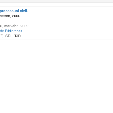
processual civil. --
omson, 2006.
6, mar./abr., 2009.
 de Bibliotecas
TF
,
STJ
,
TJD