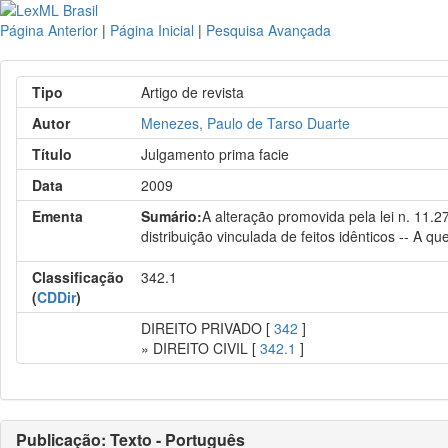
Página Anterior
|
Página Inicial
|
Pesquisa Avançada
Tipo
Artigo de revista
Autor
Menezes, Paulo de Tarso Duarte
Título
Julgamento prima facie
Data
2009
Ementa
Sumário:
A alteração promovida pela lei n. 11.2
distribuição vinculada de feitos idênticos -- A q
Classificação
342.1
(
CDDir
)
DIREITO PRIVADO [
342
]
» DIREITO CIVIL [
342.1
]
Publicação: Texto - Português