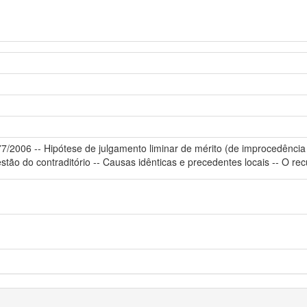
77/2006 -- Hipótese de julgamento liminar de mérito (de improcedência 
uestão do contraditório -- Causas idênticas e precedentes locais -- O re