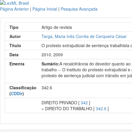
Página Anterior
|
Página Inicial
|
Pesquisa Avançada
Tipo
Artigo de revista
Autor
Targa, Maria Inês Corrêa de Cerqueira César
Título
O protesto extrajudicial de sentença trabalhista
Data
2010, 2009
Ementa
Sumário:
A recalcitrância do devedor quanto ao
trabalho -- O instituto do protesto extrajudicial
protesto de sentença judicial com trânsito em ju
Classificação
342.6
(
CDDir
)
DIREITO PRIVADO [
342
]
» DIREITO DO TRABALHO [
342.6
]