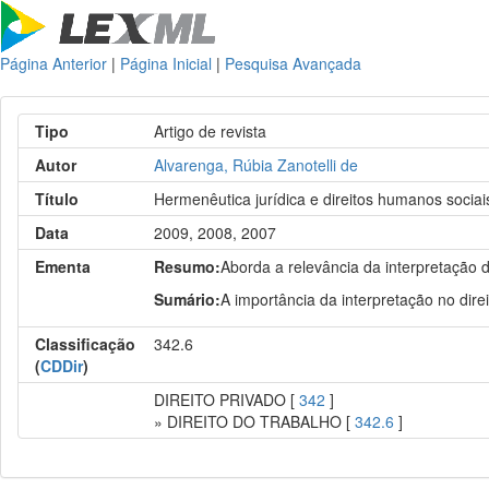
Página Anterior
|
Página Inicial
|
Pesquisa Avançada
Tipo
Artigo de revista
Autor
Alvarenga, Rúbia Zanotelli de
Título
Hermenêutica jurídica e direitos humanos sociai
Data
2009, 2008, 2007
Ementa
Resumo:
Aborda a relevância da interpretação da
Sumário:
A importância da interpretação no direi
Classificação
342.6
(
CDDir
)
DIREITO PRIVADO [
342
]
» DIREITO DO TRABALHO [
342.6
]