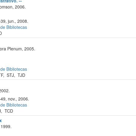
trativo. --
omson, 2006.
39, jun., 2008.
 de Bibliotecas
D
tora Plenum, 2005.
 de Bibliotecas
TF
,
STJ
,
TJD
2002.
–49, nov., 2006.
 de Bibliotecas
J
,
TCD
x
 1999.