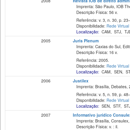
2008
Revista IOB de direito adminis
Imprenta: São Paulo, IOB Th
Descrição Física: 56 v.
Referência: v. 3, n. 30, p. 23–
Disponibilidade:
Rede Virtual
Localização:
CAM
,
STJ
,
TJ
2005
Juris Plenum
Imprenta: Caxias do Sul, Edi
Descrição Física: 16 v.
Referência: 2005.
Disponibilidade:
Rede Virtual
Localização:
CAM
,
SEN
,
S
2006
Justilex
Imprenta: Brasília, Debates, 
Referência: v. 5, n. 59, p. 48
Disponibilidade:
Rede Virtual
Localização:
SEN
,
STF
,
ST
2007
Informativo jurídico Consule
Imprenta: Brasília, Consulex,
Descrição Física: v. : il.