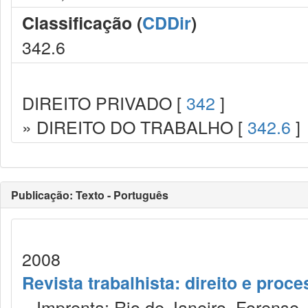
Classificação (
CDDir
)
342.6
DIREITO PRIVADO [
342
]
» DIREITO DO TRABALHO [
342.6
]
Publicação: Texto - Português
2008
Revista trabalhista: direito e proc
Imprenta: Rio de Janeiro, Forense, 