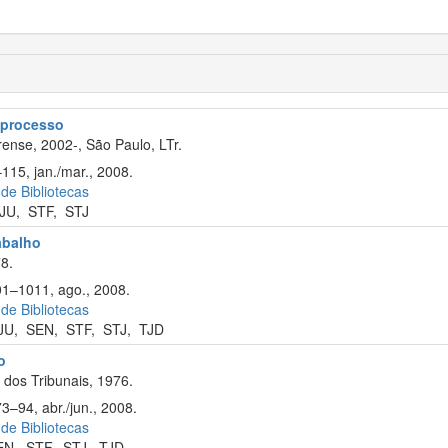
e processo
ense, 2002-, São Paulo, LTr.
115, jan./mar., 2008.
 de Bibliotecas
JU
,
STF
,
STJ
rabalho
8.
01–1011, ago., 2008.
 de Bibliotecas
JU
,
SEN
,
STF
,
STJ
,
TJD
o
dos Tribunais, 1976.
3–94, abr./jun., 2008.
 de Bibliotecas
EN
,
STF
,
STJ
,
TJD