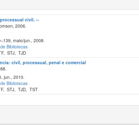
processual civil. --
omson, 2006.
0–139, maio/jun., 2008.
 de Bibliotecas
TF
,
STJ
,
TJD
cia: civil, processual, penal e comercial
88.
, jun., 2010.
 de Bibliotecas
TF
,
STJ
,
TJD
,
TST