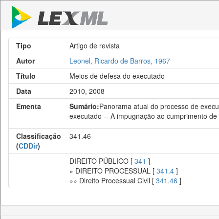
Tipo
Artigo de revista
Autor
Leonel, Ricardo de Barros, 1967
Título
Meios de defesa do executado
Data
2010, 2008
Ementa
Sumário:
Panorama atual do processo de execu
executado -- A impugnação ao cumprimento de 
Classificação
341.46
(
CDDir
)
DIREITO PÚBLICO [
341
]
» DIREITO PROCESSUAL [
341.4
]
»» Direito Processual Civil [
341.46
]