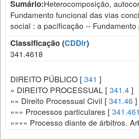
Heterocomposição, autocomp
Sumário:
Fundamento funcional das vias concil
social : a pacificação -- Fundamento p
Classificação (
CDDir
)
341.4618
DIREITO PÚBLICO [
341
]
» DIREITO PROCESSUAL [
341.4
]
»» Direito Processual Civil [
341.46
]
»»» Processos particulares [
341.46
»»»» Processo diante de árbitros. Ar