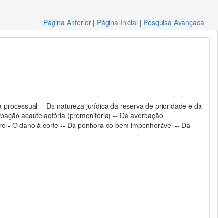
Página Anterior
|
Página Inicial
|
Pesquisa Avançada
a processual -- Da natureza jurídica da reserva de prioridade e da
bação acautelaqtória (premonitória) -- Da averbação
eiro - O dano à corte -- Da penhora do bem impenhorável -- Da