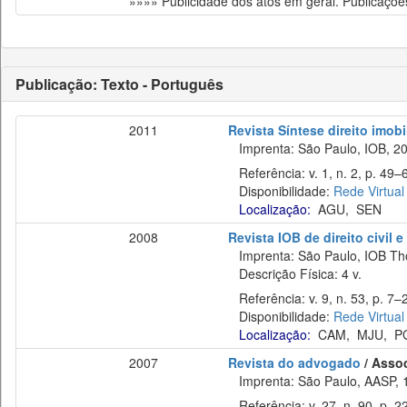
»»»» Publicidade dos atos em geral. Publicações
Publicação: Texto - Português
2011
Revista Síntese direito imobi
Imprenta: São Paulo, IOB, 20
Referência: v. 1, n. 2, p. 49–6
Disponibilidade:
Rede Virtual
Localização:
AGU
,
SEN
2008
Revista IOB de direito civil e 
Imprenta: São Paulo, IOB Th
Descrição Física: 4 v.
Referência: v. 9, n. 53, p. 7–2
Disponibilidade:
Rede Virtual
Localização:
CAM
,
MJU
,
P
2007
Revista do advogado
/ Asso
Imprenta: São Paulo, AASP, 
Referência: v. 27, n. 90, p. 2