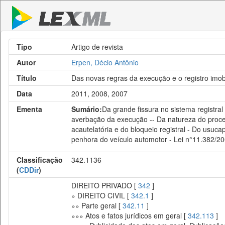
Tipo
Artigo de revista
Autor
Erpen, Décio Antônio
Título
Das novas regras da execução e o registro imobi
Data
2011, 2008, 2007
Ementa
Sumário:
Da grande fissura no sistema registral
averbação da execução -- Da natureza do proces
acautelatória e do bloqueio registral - Do usuc
penhora do veículo automotor - Lei n°11.382/20
Classificação
342.1136
(
CDDir
)
DIREITO PRIVADO [
342
]
» DIREITO CIVIL [
342.1
]
»» Parte geral [
342.11
]
»»» Atos e fatos jurídicos em geral [
342.113
]