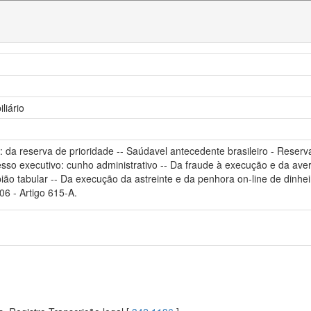
liário
 : da reserva de prioridade -- Saúdavel antecedente brasileiro - Reserv
so executivo: cunho administrativo -- Da fraude à execução e da aver
apião tabular -- Da execução da astreinte e da penhora on-line de dinh
06 - Artigo 615-A.