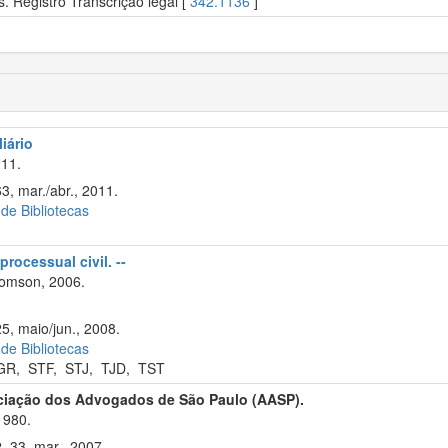
. Registro Transcrição legal [
342.1136
]
liário
11.
3, mar./abr., 2011.
 de Bibliotecas
processual civil. --
omson, 2006.
5, maio/jun., 2008.
 de Bibliotecas
GR
,
STF
,
STJ
,
TJD
,
TST
ciação dos Advogados de São Paulo (AASP).
1980.
2–33, mar., 2007.