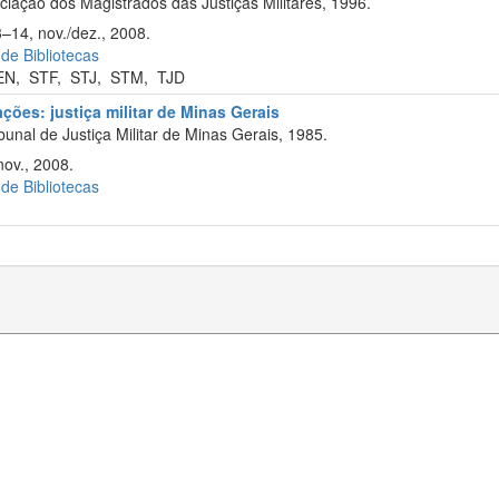
iação dos Magistrados das Justiças Militares, 1996.
3–14, nov./dez., 2008.
 de Bibliotecas
EN
,
STF
,
STJ
,
STM
,
TJD
ções: justiça militar de Minas Gerais
unal de Justiça Militar de Minas Gerais, 1985.
nov., 2008.
 de Bibliotecas