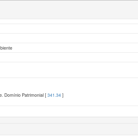
mbiente
e. Domínio Patrimonial [
341.34
]