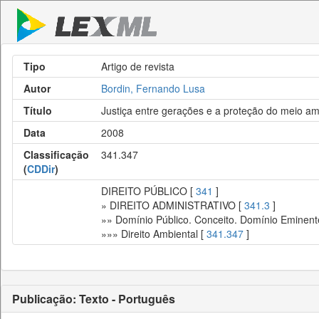
Tipo
Artigo de revista
Autor
Bordin, Fernando Lusa
Título
Justiça entre gerações e a proteção do meio a
Data
2008
Classificação
341.347
(
CDDir
)
DIREITO PÚBLICO [
341
]
» DIREITO ADMINISTRATIVO [
341.3
]
»» Domínio Público. Conceito. Domínio Eminent
»»» Direito Ambiental [
341.347
]
Publicação: Texto - Português