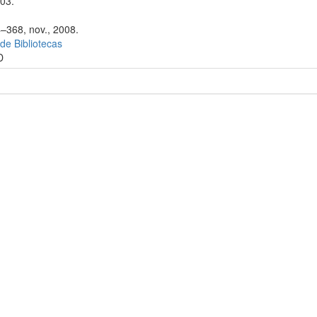
003.
4–368, nov., 2008.
 de Bibliotecas
D