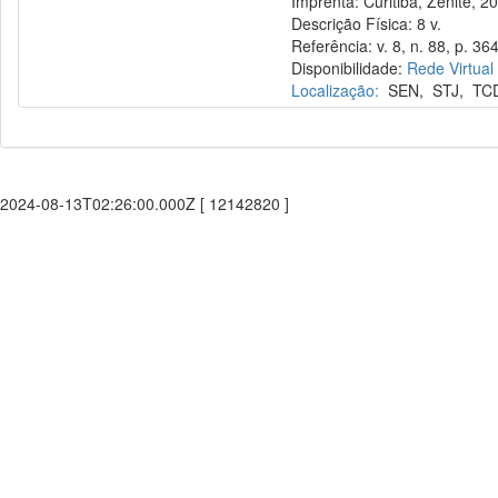
Imprenta: Curitiba, Zênite, 2
Descrição Física: 8 v.
Referência: v. 8, n. 88, p. 36
Disponibilidade:
Rede Virtual
Localização:
SEN
,
STJ
,
TC
2024-08-13T02:26:00.000Z [ 12142820 ]