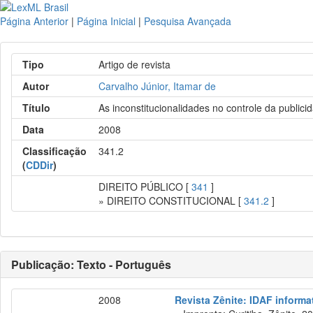
Página Anterior
|
Página Inicial
|
Pesquisa Avançada
Tipo
Artigo de revista
Autor
Carvalho Júnior, Itamar de
Título
As inconstitucionalidades no controle da publi
Data
2008
Classificação
341.2
(
CDDir
)
DIREITO PÚBLICO [
341
]
» DIREITO CONSTITUCIONAL [
341.2
]
Publicação: Texto - Português
2008
Revista Zênite: IDAF informat