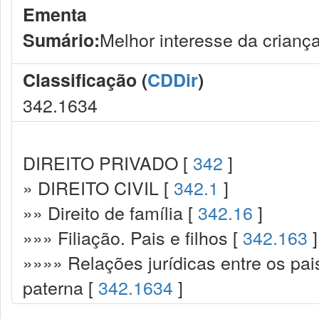
Ementa
Melhor interesse da crianç
Sumário:
Classificação (
CDDir
)
342.1634
DIREITO PRIVADO [
342
]
» DIREITO CIVIL [
342.1
]
»» Direito de família [
342.16
]
»»» Filiação. Pais e filhos [
342.163
]
»»»» Relações jurídicas entre os pai
paterna [
342.1634
]