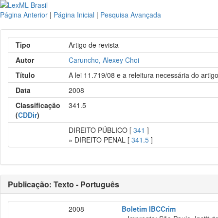
Página Anterior
|
Página Inicial
|
Pesquisa Avançada
Tipo
Artigo de revista
Autor
Caruncho, Alexey Choi
Título
A lei 11.719/08 e a releitura necessária do arti
Data
2008
Classificação
341.5
(
CDDir
)
DIREITO PÚBLICO [
341
]
» DIREITO PENAL [
341.5
]
Publicação: Texto - Português
2008
Boletim IBCCrim