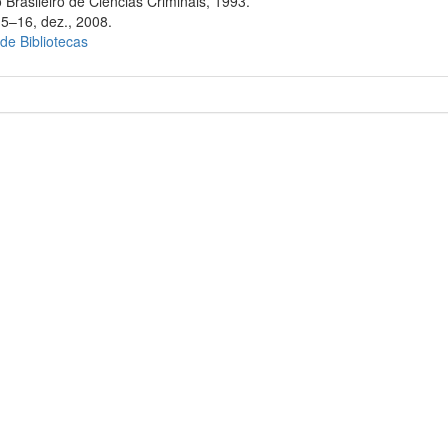
 Brasileiro de Ciências Criminais, 1993.
15–16, dez., 2008.
 de Bibliotecas