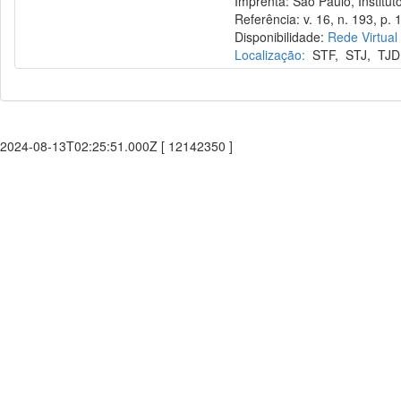
Imprenta: São Paulo, Instituto
Referência: v. 16, n. 193, p. 
Disponibilidade:
Rede Virtual
Localização:
STF
,
STJ
,
TJD
2024-08-13T02:25:51.000Z [ 12142350 ]