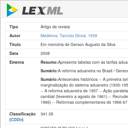
Tipo
Artigo de revista
Autor
Medeiros, Tarcízio Dinoá, 1939
Título
Em memória de Gerson Augusto da Silva
Data
2008
Ementa
Resumo:
Apresenta tabelas com as tarifas adua
Sumário:
A reforma aduaneira no Brasil / Gerso
Sumário:
Antecendes históricos -- A primeira ta
marginalização do sistema aduaneiro (1930-1957)
-- A reforma aduaneira de 1957 -- Ação paralela
cambial (fevereiro a agosto de 1961) -- Recrud
1966) -- Reformas complementares de 1966-67 -
Classificação
341.39
(
CDDir
)