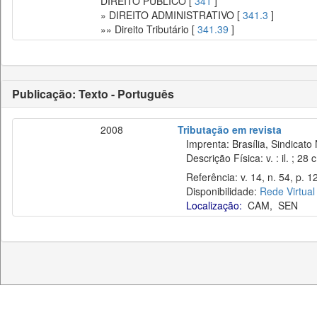
DIREITO PÚBLICO [
341
]
» DIREITO ADMINISTRATIVO [
341.3
]
»» Direito Tributário [
341.39
]
Publicação: Texto - Português
2008
Tributação em revista
Imprenta: Brasília, Sindicato 
Descrição Física: v. : il. ; 28 
Referência: v. 14, n. 54, p. 12
Disponibilidade:
Rede Virtual
Localização:
CAM
,
SEN