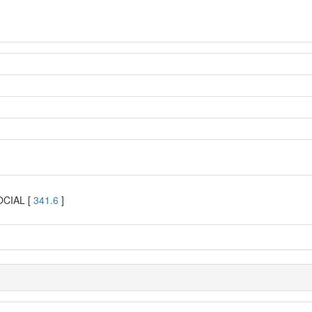
OCIAL [
341.6
]