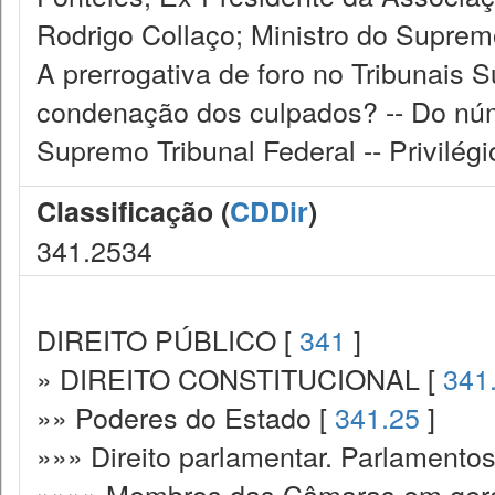
Rodrigo Collaço; Ministro do Supremo
A prerrogativa de foro no Tribunais S
condenação dos culpados? -- Do n
Supremo Tribunal Federal -- Privilégi
Classificação (
CDDir
)
341.2534
DIREITO PÚBLICO [
341
]
» DIREITO CONSTITUCIONAL [
341
»» Poderes do Estado [
341.25
]
»»» Direito parlamentar. Parlamento
»»»» Membros das Câmaras em gera