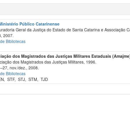
 Ministério Público Catarinense
radoria Geral da Justiça do Estado de Santa Catarina e Associação Ca
, 2007.
 de Bibliotecas
iação dos Magistrados das Justiças Militares Estaduais (Amajme
iação dos Magistrados das Justiças Militares, 1996.
3–27, nov./dez., 2008.
 de Bibliotecas
EN
,
STF
,
STJ
,
STM
,
TJD