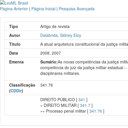
Página Anterior
|
Página Inicial
|
Pesquisa Avançada
Tipo
Artigo de revista
Autor
Dalabrida, Sidney Eloy
Título
A atual arquitetura constitucional da justiça milit
Data
2008, 2007
Ementa
Sumário:
As novas competências da justiça milit
competência do juiz da justiça militar estadual -
disciplinares militares.
Classificação
341.76
(
CDDir
)
DIREITO PÚBLICO [
341
]
» DIREITO MILITAR [
341.7
]
»» Processo penal militar [
341.76
]