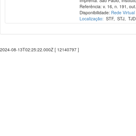
Imprenta: São Paulo, Instituto
Referência: v. 16, n. 191, out
Disponibilidade:
Rede Virtual
Localização:
STF
,
STJ
,
TJD
2024-08-13T02:25:22.000Z [ 12140797 ]