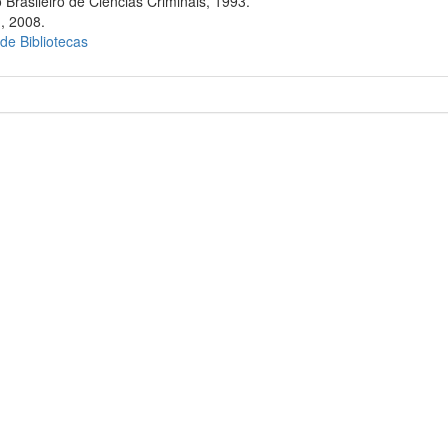
 Brasileiro de Ciências Criminais, 1993.
., 2008.
 de Bibliotecas