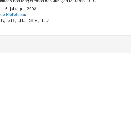
iação dos Magistrados das Justiças Militares, 1996.
–16, jul./ago., 2008.
 de Bibliotecas
EN
,
STF
,
STJ
,
STM
,
TJD