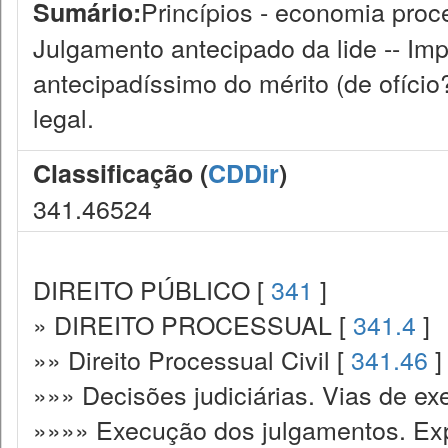
Princípios - economia proces
Sumário:
Julgamento antecipado da lide -- Imp
antecipadíssimo do mérito (de ofício?
legal.
Classificação (
CDDir
)
341.46524
DIREITO PÚBLICO [
341
]
» DIREITO PROCESSUAL [
341.4
]
»» Direito Processual Civil [
341.46
]
»»» Decisões judiciárias. Vias de ex
»»»» Execução dos julgamentos. Exp