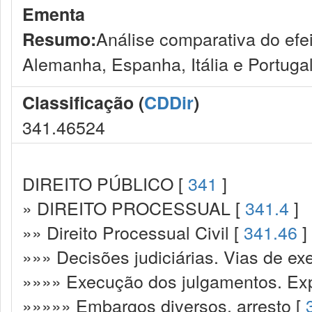
Ementa
Análise comparativa do efe
Resumo:
Alemanha, Espanha, Itália e Portugal
Classificação (
CDDir
)
341.46524
DIREITO PÚBLICO [
341
]
» DIREITO PROCESSUAL [
341.4
]
»» Direito Processual Civil [
341.46
]
»»» Decisões judiciárias. Vias de ex
»»»» Execução dos julgamentos. Exp
»»»»» Embargos diversos, arresto [