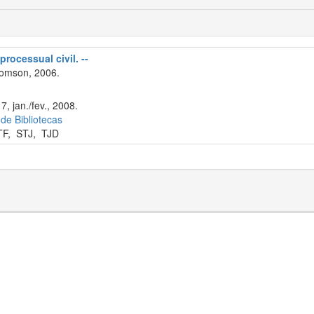
processual civil. --
omson, 2006.
7, jan./fev., 2008.
 de Bibliotecas
TF
,
STJ
,
TJD