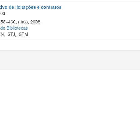
tivo de licitações e contratos
003.
 458–460, maio, 2008.
 de Bibliotecas
EN
,
STJ
,
STM