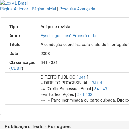
Página Anterior
|
Página Inicial
|
Pesquisa Avançada
Tipo
Artigo de revista
Autor
Fyschinger, José Franscico de
Título
A condução coercitiva para o ato do interrogatór
Data
2008
Classificação
341.4321
(
CDDir
)
DIREITO PÚBLICO [
341
]
» DIREITO PROCESSUAL [
341.4
]
»» Direito Processual Penal [
341.43
]
»»» Partes. Ações [
341.432
]
»»»» Parte incriminada ou parte culpada. Direit
Publicação: Texto - Português