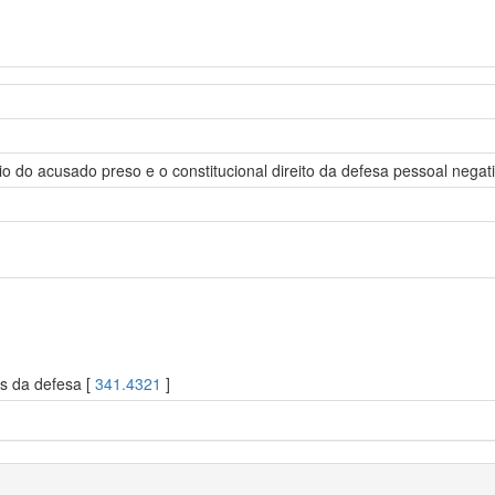
io do acusado preso e o constitucional direito da defesa pessoal negat
os da defesa [
341.4321
]