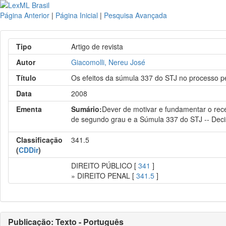
Página Anterior
|
Página Inicial
|
Pesquisa Avançada
Tipo
Artigo de revista
Autor
Giacomolli, Nereu José
Título
Os efeitos da súmula 337 do STJ no processo p
Data
2008
Ementa
Sumário:
Dever de motivar e fundamentar o rec
de segundo grau e a Súmula 337 do STJ -- Deci
Classificação
341.5
(
CDDir
)
DIREITO PÚBLICO [
341
]
» DIREITO PENAL [
341.5
]
Publicação: Texto - Português