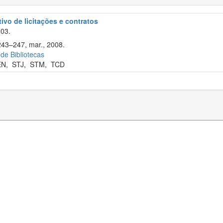
tivo de licitações e contratos
003.
243–247, mar., 2008.
 de Bibliotecas
EN
,
STJ
,
STM
,
TCD