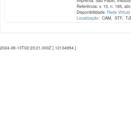
Imprenta: São Paulo, Instituto
Referência: v. 15, n. 185, abr
Disponibilidade:
Rede Virtual
Localização:
CAM
,
STF
,
TJ
2024-08-13T02:23:21.000Z [ 12134954 ]