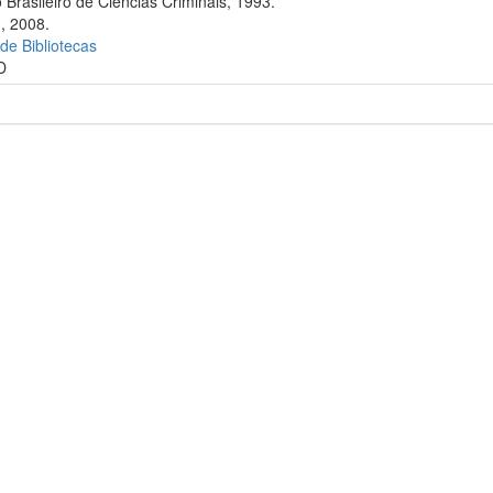
 Brasileiro de Ciências Criminais, 1993.
., 2008.
 de Bibliotecas
D