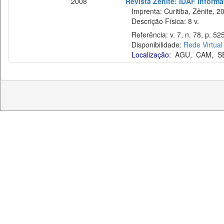
2008
Revista Zênite: IDAF informat
Imprenta: Curitiba, Zênite, 2
Descrição Física: 8 v.
Referência: v. 7, n. 78, p. 52
Disponibilidade:
Rede Virtual
Localização:
AGU
,
CAM
,
S