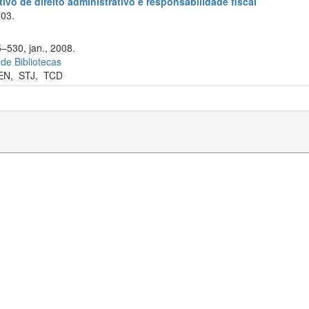
ivo de direito administrativo e responsabilidade fiscal
003.
5–530, jan., 2008.
 de Bibliotecas
EN
,
STJ
,
TCD