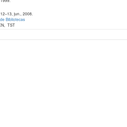
 1999.
 12–13, jun., 2008.
 de Bibliotecas
EN
,
TST