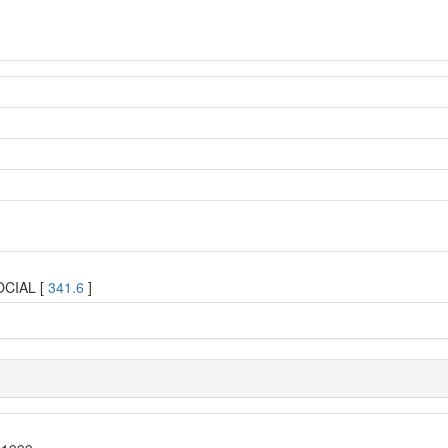
6
OCIAL [
341.6
]